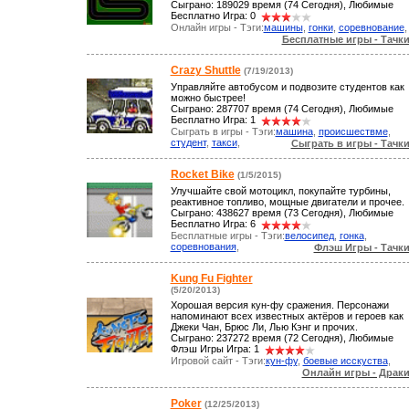
Сыграно: 189029 время (74 Сегодня), Любимые
Бесплатно Игра: 0
Онлайн игры - Тэги:
машины
,
гонки
,
соревнование
,
Бесплатные игры - Тачк
Crazy Shuttle
(7/19/2013)
Управляйте автобусом и подвозите студентов как
можно быстрее!
Сыграно: 287707 время (74 Сегодня), Любимые
Бесплатно Игра: 1
Сыграть в игры - Тэги:
машина
,
происшествме
,
студент
,
такси
,
Сыграть в игры - Тачк
Rocket Bike
(1/5/2015)
Улучшайте свой мотоцикл, покупайте турбины,
реактивное топливо, мощные двигатели и прочее.
Сыграно: 438627 время (73 Сегодня), Любимые
Бесплатно Игра: 6
Бесплатные игры - Тэги:
велосипед
,
гонка
,
соревнования
,
Флэш Игры - Тачк
Kung Fu Fighter
(5/20/2013)
Хорошая версия кун-фу сражения. Персонажи
напоминают всех известных актёров и героев как
Джеки Чан, Брюс Ли, Лью Кэнг и прочих.
Сыграно: 237272 время (72 Сегодня), Любимые
Флэш Игры Игра: 1
Игровой сайт - Тэги:
кун-фу
,
боевые исскуства
,
Онлайн игры - Драк
Poker
(12/25/2013)