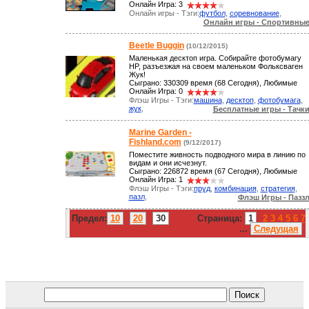
Онлайн Игра: 3
Онлайн игры - Тэги:
футбол
,
соревнование
,
Онлайн игры - Спортивны
Beetle Buggin
(10/12/2015)
Маленькая десктоп игра. Собирайте фотобумагу
HP, разъезжая на своем маленьком Фольксваген
Жук!
Сыграно: 330309 время (68 Сегодня), Любимые
Онлайн Игра: 0
Флэш Игры - Тэги:
машина
,
десктоп
,
фотобумага
,
жук
,
Бесплатные игры - Тачк
Marine Garden -
Fishland.com
(9/12/2017)
Поместите живность подводного мира в линию по
видам и они исчезнут.
Сыграно: 226872 время (67 Сегодня), Любимые
Онлайн Игра: 1
Флэш Игры - Тэги:
пруд
,
комбинация
,
стратегия
,
пазл
,
Флэш Игры - Пазз
Предел:
10
20
30
Страница:
1
2
3
4
5
6
7
...
Следущая