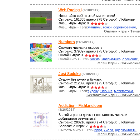
Web Racing I
(7/18/2012)
Испытайте себя в этой мини-гонке!
Сыграно: 161353 время (75 Сегодня), Любимые
Флэш Игры Игра: 0
Флэш Игры - Тэги:
машины
,
гонки
,
соревнование
,
Онлайн игры - Тачк
Numbers
(11/14/2017)
Сложите числа на скорость.
Сыграно: 379397 время (75 Сегодня), Любимые
Онлайн Игра: 3
Онлайн игры - Тэги:
числа
,
математика
,
сложение
,
Флэш Игры - Логически
Just Sudoku
(2/18/2013)
Судоку без ручки и бумаги.
Сыграно: 212090 время (75 Сегодня), Любимые
Флэш Игры Игра: 0
Флэш Игры - Тэги:
судоку
,
Япония
,
математика
,
Бесплатные игры - Логически
Addiction - Fishland.com
(3/26/2014)
В этой игра вы должны составлять числа и
добиваться результата!
Сыграно: 280210 время (74 Сегодня), Любимые
Бесплатно Игра: 2
Сыграть в игры - Тэги:
пруд
,
числа
,
одержимость
,
Флэш Игры - Логически