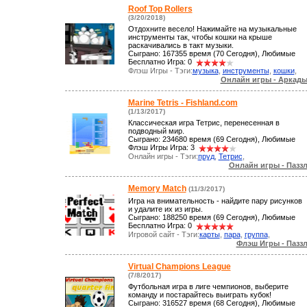
Roof Top Rollers
(3/20/2018)
Отдохните весело! Нажимайте на музыкальные
инструменты так, чтобы кошки на крыше
раскачивались в такт музыки.
Сыграно: 167355 время (70 Сегодня), Любимые
Бесплатно Игра: 0
Флэш Игры - Тэги:
музыка
,
инструменты
,
кошки
,
Онлайн игры - Аркад
Marine Tetris - Fishland.com
(1/13/2017)
Классическая игра Тетрис, перенесенная в
подводный мир.
Сыграно: 234680 время (69 Сегодня), Любимые
Флэш Игры Игра: 3
Онлайн игры - Тэги:
пруд
,
Тетрис
,
Онлайн игры - Пазз
Memory Match
(11/3/2017)
Игра на внимательность - найдите пару рисунков
и удалите их из игры.
Сыграно: 188250 время (69 Сегодня), Любимые
Бесплатно Игра: 0
Игровой сайт - Тэги:
карты
,
пара
,
группа
,
Флэш Игры - Пазз
Virtual Champions League
(7/8/2017)
Футбольная игра в лиге чемпионов, выберите
команду и постарайтесь выиграть кубок!
Сыграно: 316527 время (68 Сегодня), Любимые