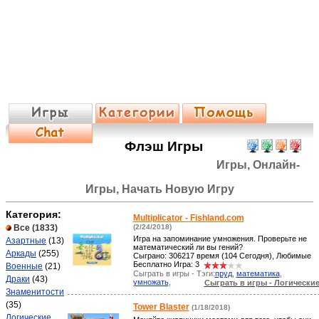
Флэш Игры
Игры, Онлайн-
Игры, Начать Новую Игру
Категория:
Multiplicator - Fishland.com
Все
(1833)
(2/24/2018)
Игра на запоминание умножения. Проверьте не
Азартные
(13)
математический ли вы гений?
Аркады
(255)
Сыграно: 306217 время (104 Сегодня), Любимые
Бесплатно Игра: 3
Военные
(21)
Сыграть в игры - Тэги:
пруд
,
математика
,
Драки
(43)
умножать
,
Сыграть в игры - Логически
Знаменитости
(35)
Tower Blaster
(1/18/2018)
Логические