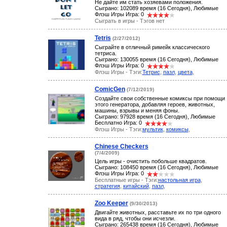
Не дайте им стать хозяевами положения.
Сыграно: 102089 время (16 Сегодня), Любимые
Флэш Игры Игра: 0
Сыграть в игры - Тэгов нет
Tetris
(2/27/2012)
Сыграйте в отличный римейк классического
тетриса.
Сыграно: 130055 время (16 Сегодня), Любимые
Флэш Игры Игра: 0
Флэш Игры - Тэги:
Тетрис
,
пазл
,
цвета
,
ComicGen
(7/12/2019)
Создайте свои собственные комиксы при помощи
этого генератора, добавляя героев, животных,
машины, взрывы и меняя фоны.
Сыграно: 97928 время (16 Сегодня), Любимые
Бесплатно Игра: 0
Флэш Игры - Тэги:
мультик
,
комиксы
,
Chinese Checkers
(7/4/2009)
Цель игры - очистить побольше квадратов.
Сыграно: 108450 время (16 Сегодня), Любимые
Флэш Игры Игра: 0
Бесплатные игры - Тэги:
настольная игра
,
стратегия
,
китайский
,
пазл
,
Zoo Keeper
(9/30/2013)
Двигайте животных, расставьте их по три одного
вида в ряд, чтобы они исчезли.
Сыграно: 265438 время (16 Сегодня), Любимые