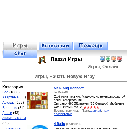
Паззл Игры
Игры, Онлайн-
Игры, Начать Новую Игру
Категория:
MahJong Connect
Все
(1833)
(2/4/2018)
Ещё один пасьянс Маджонг, но немножко другой
Азартные
(13)
стиль оформления.
Аркады
(255)
Сыграно: 488351 время (23 Сегодня), Любимые
Флэш Игры Игра: 2
Военные
(21)
Бесплатные игры - Тэги:
шанхай
,
пазл
,
Драки
(43)
соответсвие
,
Знаменитости
(35)
4 Balls
(12/3/2013)
Логические