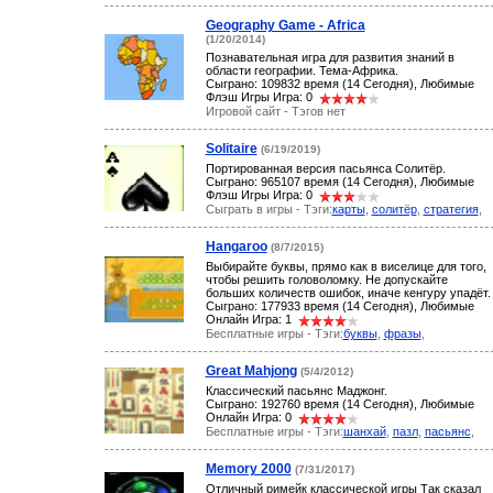
Geography Game - Africa
(1/20/2014)
Познавательная игра для развития знаний в
области географии. Тема-Африка.
Сыграно: 109832 время (14 Сегодня), Любимые
Флэш Игры Игра: 0
Игровой сайт - Тэгов нет
Solitaire
(6/19/2019)
Портированная версия пасьянса Солитёр.
Сыграно: 965107 время (14 Сегодня), Любимые
Флэш Игры Игра: 0
Сыграть в игры - Тэги:
карты
,
солитёр
,
стратегия
,
Hangaroo
(8/7/2015)
Выбирайте буквы, прямо как в виселице для того,
чтобы решить головоломку. Не допускайте
больших количеств ошибок, иначе кенгуру упадёт.
Сыграно: 177933 время (14 Сегодня), Любимые
Онлайн Игра: 1
Бесплатные игры - Тэги:
буквы
,
фразы
,
Great Mahjong
(5/4/2012)
Классический пасьянс Маджонг.
Сыграно: 192760 время (14 Сегодня), Любимые
Онлайн Игра: 0
Бесплатные игры - Тэги:
шанхай
,
пазл
,
пасьянс
,
Memory 2000
(7/31/2017)
Отличный римейк классической игры Так сказал