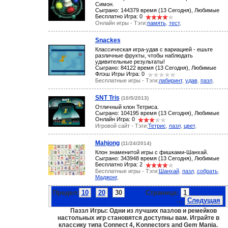
Симон.
Сыграно: 144379 время (13 Сегодня), Любимые
Бесплатно Игра: 0
Онлайн игры - Тэги:
память
,
тест
,
Snackes
Классическая игра-удав с вариацией - ешьте
различные фрукты, чтобы наблюдать
удивительные результаты!
Сыграно: 84122 время (13 Сегодня), Любимые
Флэш Игры Игра: 0
Бесплатные игры - Тэги:
лабиринт
,
удав
,
пазл
,
SNT Tris
(10/5/2013)
Отличный клон Тетриса.
Сыграно: 104195 время (13 Сегодня), Любимые
Онлайн Игра: 0
Игровой сайт - Тэги:
Тетрис
,
пазл
,
цвет
,
Mahjong
(11/24/2014)
Клон знаменитой игры с фишками-Шанхай.
Сыграно: 343948 время (13 Сегодня), Любимые
Бесплатно Игра: 2
Бесплатные игры - Тэги:
Шанхай
,
пазл
,
собрать
,
Маджонг
,
Предел:
10
20
30
Страница:
1
2
3
4
5
6
7
...
Следущая
Паззл Игры: Одни из лучших пазлов и ремейков
настольных игр становятся доступны вам. Играйте в
классику типа Connect 4, Konnectors and Gem Mania.