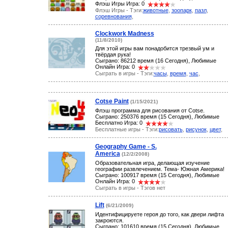
Флэш Игры Игра: 0
Флэш Игры - Тэги:
животные
,
зоопарк
,
пазл
,
соревнования
,
Clockwork Madness
(11/8/2010)
Для этой игры вам понадобится трезвый ум и
твёрдая рука!
Сыграно: 86212 время (16 Сегодня), Любимые
Онлайн Игра: 0
Сыграть в игры - Тэги:
часы
,
время
,
час
,
Cotse Paint
(1/15/2021)
Флэш программа для рисования от Cotse.
Сыграно: 250376 время (15 Сегодня), Любимые
Бесплатно Игра: 0
Бесплатные игры - Тэги:
рисовать
,
рисунок
,
цвет
,
Geography Game - S.
America
(12/2/2008)
Образовательная игра, делающая изучение
географии развлечением. Тема- Южная Америка!
Сыграно: 100917 время (15 Сегодня), Любимые
Онлайн Игра: 0
Сыграть в игры - Тэгов нет
Lift
(6/21/2009)
Идентифицируете героя до того, как двери лифта
закроются.
Сыграно: 101610 время (15 Сегодня), Любимые