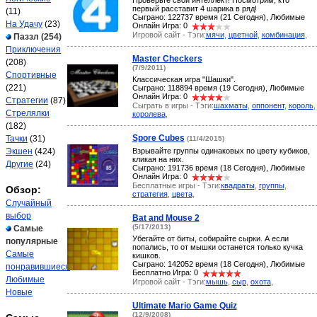
Проверьте свой интеллект! Посмотрим, кто
первый расставит 4 шарика в ряд!
(11)
Сыграно: 122737 время (21 Сегодня), Любимые
На Удачу
(23)
Онлайн Игра: 0
Игровой сайт - Тэги:
мячи
,
цветной
,
комбинация
,
Паззл
(254)
Приключения
Master Checkers
(208)
(7/9/2011)
Спортивные
Классическая игра "Шашки".
(221)
Сыграно: 118894 время (19 Сегодня), Любимые
Онлайн Игра: 0
Стратегии
(87)
Сыграть в игры - Тэги:
шахматы
,
оппонент
,
король
,
Стрелялки
королева
,
(182)
Spore Cubes
Тачки
(31)
(11/4/2015)
Экшен
(424)
Взрывайте группы одинаковых по цвету кубиков,
кликая на них.
Другие
(24)
Сыграно: 191736 время (18 Сегодня), Любимые
Онлайн Игра: 0
Бесплатные игры - Тэги:
квадраты
,
группы
,
Обзор:
стратегия
,
цвета
,
Случайный
выбор
Bat and Mouse 2
(5/17/2013)
Самые
Убегайте от биты, собирайте сырки. А если
популярные
попались, то от мышки останется только кучка
Самые
кишков.
Сыграно: 142052 время (18 Сегодня), Любимые
понравившиеся
Бесплатно Игра: 0
Любимые
Игровой сайт - Тэги:
мышь
,
сыр
,
охота
,
Новые
Ultimate Mario Game Quiz
(12/9/2008)