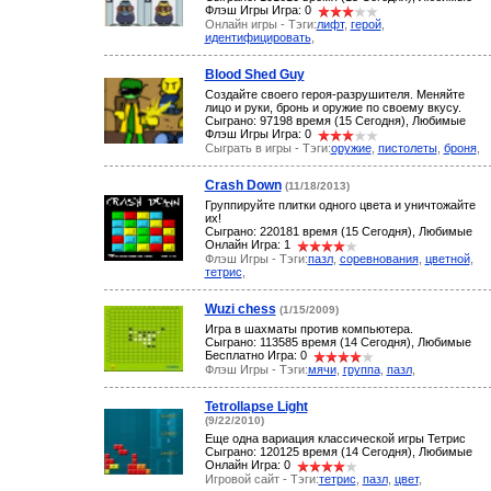
Флэш Игры Игра: 0
Онлайн игры - Тэги:
лифт
,
герой
,
идентифицировать
,
Blood Shed Guy
Создайте своего героя-разрушителя. Меняйте
лицо и руки, бронь и оружие по своему вкусу.
Сыграно: 97198 время (15 Сегодня), Любимые
Флэш Игры Игра: 0
Сыграть в игры - Тэги:
оружие
,
пистолеты
,
броня
,
Crash Down
(11/18/2013)
Группируйте плитки одного цвета и уничтожайте
их!
Сыграно: 220181 время (15 Сегодня), Любимые
Онлайн Игра: 1
Флэш Игры - Тэги:
пазл
,
соревнования
,
цветной
,
тетрис
,
Wuzi chess
(1/15/2009)
Игра в шахматы против компьютера.
Сыграно: 113585 время (14 Сегодня), Любимые
Бесплатно Игра: 0
Флэш Игры - Тэги:
мячи
,
группа
,
пазл
,
Tetrollapse Light
(9/22/2010)
Еще одна вариация классической игры Тетрис
Сыграно: 120125 время (14 Сегодня), Любимые
Онлайн Игра: 0
Игровой сайт - Тэги:
тетрис
,
пазл
,
цвет
,