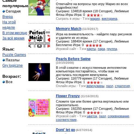
Самые
Отвечайте на вопросы про игру Марио во всех
популярные
подробностях!
Сегодня
Сыграно: 134818 время (18 Сегодня), Любимые
Флэш Игры Игра: 0
Вчера
Сыграть в игры - Тэги:
марио
,
викторина
,
На этой
неделе
Memory Match
(11/3/2017)
В этом месяце
Игра на внимательность - найдите пару рисунков
и удалите их из игры.
За всё время
Сыграно: 188404 время (17 Сегодня), Любимые
Бесплатно Игра: 0
Язык:
Игровой сайт - Тэги:
карты
,
пара
,
группа
,
Puzzle Games
Pearls Before Swine
Паззлы
(10/15/2008)
Gry logiczne
В этой схватке с искусственным интеллектом
компьютера постарайтесь, чтобы вам не
досталась последняя жемчужина.
Возраст:
Сыграно: 116779 время (17 Сегодня), Любимые
Все
Флэш Игры Игра: 1
Онлайн игры - Тэги:
жемчужины
,
пазл
,
стратегия
,
Flower Frenzy
(11/16/2015)
Сложите три или более цветка вертикально или
горизонтально.
Сыграно: 192250 время (17 Сегодня), Любимые
Флэш Игры Игра: 0
Игровой сайт - Тэги:
цветок
,
пазл
,
соревнование
,
соответствие
,
Dont' let go
(6/27/2014)