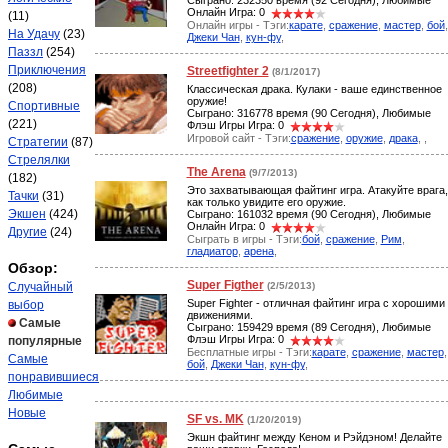
Сыграно: 232350 время (92 Сегодня), Любимые
Онлайн Игра: 0
(11)
Онлайн игры - Тэги:
карате
,
сражение
,
мастер
,
бой
,
На Удачу
(23)
Джеки Чан
,
кун-фу
,
Паззл
(254)
Приключения
Streetfighter 2
(8/1/2017)
(208)
Классическая драка. Кулаки - ваше единственное
оружие!
Спортивные
Сыграно: 316778 время (90 Сегодня), Любимые
(221)
Флэш Игры Игра: 0
Игровой сайт - Тэги:
сражение
,
оружие
,
драка
,
,
Стратегии
(87)
Стрелялки
The Arena
(9/7/2013)
(182)
Это захватывающая файтинг игра. Атакуйте врага,
Тачки
(31)
как только увидите его оружие.
Экшен
(424)
Сыграно: 161032 время (90 Сегодня), Любимые
Онлайн Игра: 0
Другие
(24)
Сыграть в игры - Тэги:
бой
,
сражение
,
Рим
,
гладиатор
,
арена
,
Обзор:
Super Figther
Случайный
(2/5/2013)
Super Fighter - отличная файтинг игра с хорошими
выбор
движениями.
Самые
Сыграно: 159429 время (89 Сегодня), Любимые
Флэш Игры Игра: 0
популярные
Бесплатные игры - Тэги:
карате
,
сражение
,
мастер
,
Самые
бой
,
Джеки Чан
,
кун-фу
,
понравившиеся
Любимые
Новые
SF vs. MK
(1/20/2019)
Экшн файтинг между Кеном и Рэйдэном! Делайте