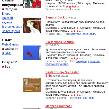
Самые
ваши ставки, Господа!
Сыграно: 305395 время (88 Сегодня), Любимые
популярные
Онлайн Игра: 0
Сегодня
Бесплатные игры - Тэгов нет
Вчера
Samurai Jack
На этой
(1/9/2015)
Проникните на вражескую базу и победите всех
неделе
врагов!
В этом месяце
Сыграно: 270365 время (87 Сегодня), Любимые
Флэш Игры Игра: 0
За всё время
Онлайн игры - Тэги:
самурай
,
база
,
враги
,
Язык:
Sketchbook Samurai
Fight Games
(3/16/2012)
Файтинги
Хулиганы обьединились для того, чтобы помочь
Хитоми сражаться с её врагами.
Bijatyki
Сыграно: 115929 время (85 Сегодня), Любимые
Флэш Игры Игра: 0
Бесплатные игры - Тэги:
самурай
,
сражение
,
Возраст:
боевые искусства
,
Все
Easter Bunny Vs Easter
Bilby
(10/18/2013)
В этой игре с боксирующим зайцем в
смертельном бое всего два правила: #1- Мочи его,
пока он не замочил тебя и #2- второго правила
нет!!!
Сыграно: 137409 время (84 Сегодня), Любимые
Флэш Игры Игра: 0
Бесплатные игры - Тэги:
бокс
,
бой
,
заяц
,
Madness Combat 3