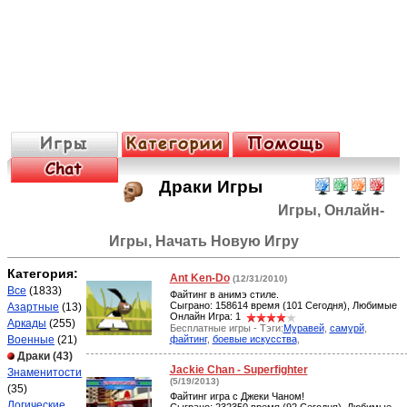
Драки Игры
Игры, Онлайн-
Игры, Начать Новую Игру
Категория:
Ant Ken-Do
(12/31/2010)
Все
(1833)
Файтинг в анимэ стиле.
Сыграно: 158614 время (101 Сегодня), Любимые
Азартные
(13)
Онлайн Игра: 1
Аркады
(255)
Бесплатные игры - Тэги:
Муравей
,
самурй
,
файтинг
,
боевые искусства
,
Военные
(21)
Драки
(43)
Jackie Chan - Superfighter
Знаменитости
(5/19/2013)
(35)
Файтинг игра с Джеки Чаном!
Логические