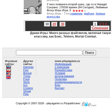
(4/1/2014)
У него появился второй шанс, где-то в Неваде!
Сыграно: 178160 время (84 Сегодня), Любимые
Флэш Игры Игра: 0
Флэш Игры - Тэги:
сражение
,
файтинг
,
боевые
искусства
,
Предел:
10
20
30
Страница:
1
2
3
4
...
Следущая
Драки Игры: Много разных файтингов, включая такую
классику, как Бокс, Tekken, Mortal Combat.
Игровые
Другие
www.playagame.ru
сайты:
сайты:
Информация
Hamster
о компании
Fixe
Разработчики
Bonsai
Условия
Trees
использования
Food
Политика
Sorts
конфиденциальности
Ice-
Блог
Creams
Контакт
Virtual
Pets
Copyright © 2007-2026 - playagame.ru Разработано: