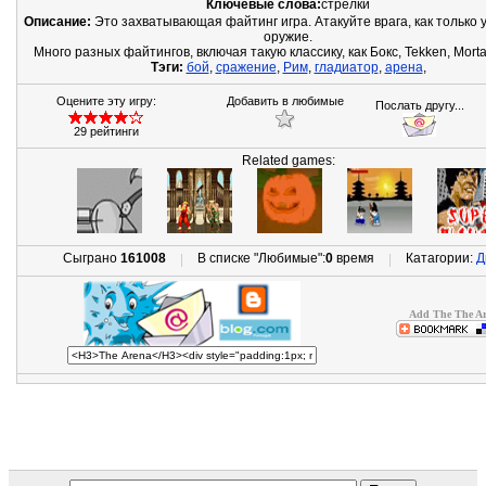
Ключевые слова:
стрелки
Описание:
Это захватывающая файтинг игра. Атакуйте врага, как только 
оружие.
Много разных файтингов, включая такую классику, как Бокс, Tekken, Morta
Тэги:
бой
,
сражение
,
Рим
,
гладиатор
,
арена
,
Оцените эту игру:
Добавить в любимые
Послать другу...
29 рейтинги
Related games:
Сыграно
161008
В списке "Любимые":
0
время
Катагории:
Д
|
|
Add The The Ar